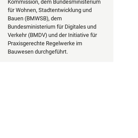
Kommission, dem Bundesministerium
unters
für Wohnen, Stadtentwicklung und
und Be
Bauen (BMWSB), dem
Verord
Bundesministerium für Digitales und
Kontex
Verkehr (BMDV) und der Initiative für
auf eu
Praxisgerechte Regelwerke im
© Mart
Bauwesen durchgeführt.
of the