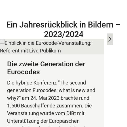
Ein Jahresrückblick in Bildern –
2023/2024
Die zweite Generation der
Die N
Eurocodes
Baup
Die hybride Konferenz “The second
generation Eurocodes: what is new and
Die Si
why?” am 24. Mai 2023 brachte rund
Techni
1.500 Bauschaffende zusammen. Die
Produc
Veranstaltung wurde vom DIBt mit
Gerhar
Unterstützung der Europäischen
mehrfa